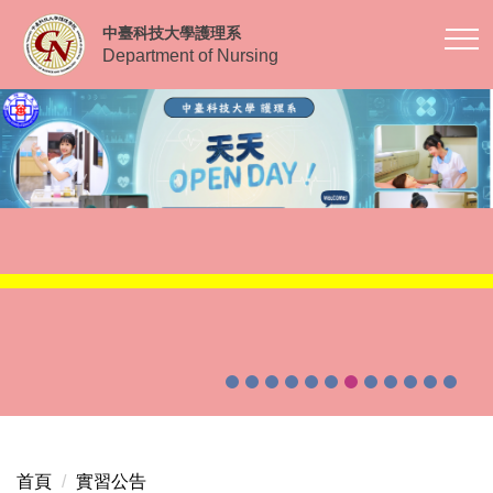
跳
中臺科技大學護理系
到
Department of Nursing
主
要
內
容
區
首頁
實習公告