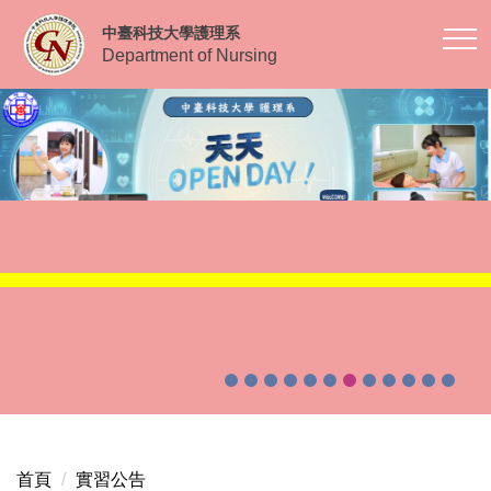
跳
中臺科技大學護理系
到
Department of Nursing
主
要
內
容
區
首頁
實習公告