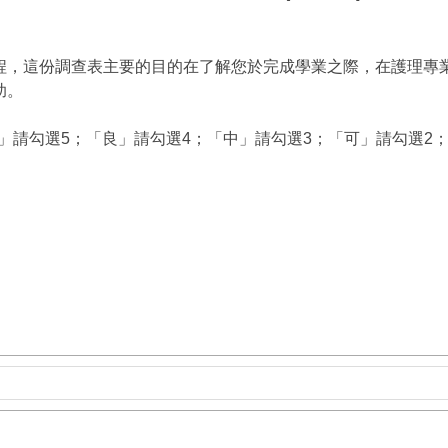
程，這份調查表主要的目的在了解您於完成學業之際，在護理專
助。
」請勾選5；「良」請勾選4；「中」請勾選3；「可」請勾選2；