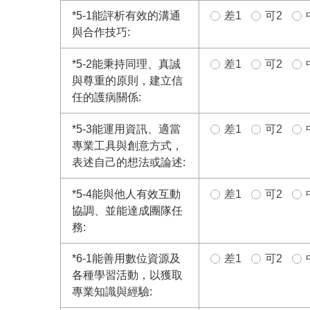
*
5-1能評析有效的溝通
差1
可2
與合作技巧:
*
5-2能秉持同理、真誠
差1
可2
與尊重的原則，建立信
任的護病關係:
*
5-3能運用資訊、適當
差1
可2
專業工具與創意方式，
表述自己的想法或論述:
*
5-4能與他人有效互動
差1
可2
協調、並能達成團隊任
務:
*
6-1能善用數位資源及
差1
可2
各種學習活動，以獲取
專業知識與經驗: