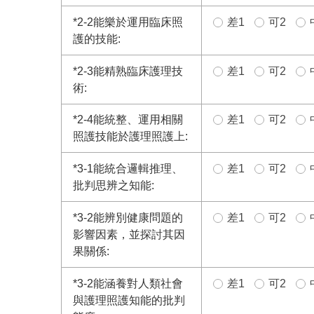
*
2-2能樂於運用臨床照
差1
可2
護的技能:
*
2-3能精熟臨床護理技
差1
可2
術:
*
2-4能統整、運用相關
差1
可2
照護技能於護理照護上:
*
3-1能統合邏輯推理、
差1
可2
批判思辨之知能:
*
3-2能辨別健康問題的
差1
可2
影響因素，並探討其因
果關係:
*
3-2能涵養對人類社會
差1
可2
與護理照護知能的批判