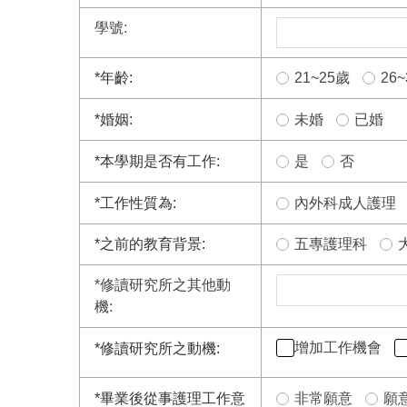
學號:
*
年齡:
21~25歲
26
*
婚姻:
未婚
已婚
*
本學期是否有工作:
是
否
*
工作性質為:
內外科成人護理
*
之前的教育背景:
五專護理科
*
修讀研究所之其他動
機:
增加工作機會
*
修讀研究所之動機:
*
畢業後從事護理工作意
非常願意
願