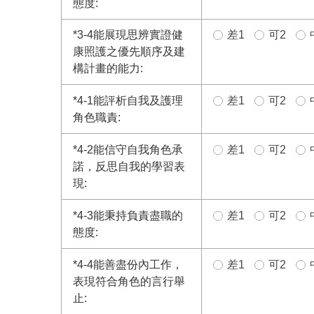
態度:
*
3-4能展現思辨實證健
差1
可2
康照護之優先順序及建
構計畫的能力:
*
4-1能評析自我及護理
差1
可2
角色職責:
*
4-2能信守自我角色承
差1
可2
諾，反思自我的學習表
現:
*
4-3能秉持負責盡職的
差1
可2
態度:
*
4-4能善盡份內工作，
差1
可2
表現符合角色的言行舉
止: