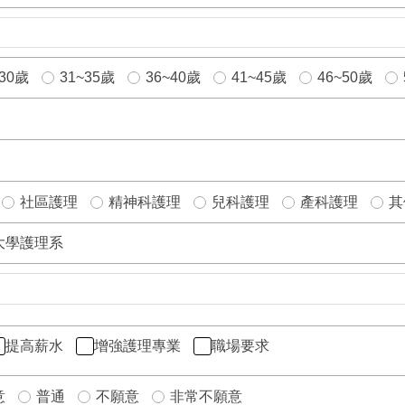
~30歲
31~35歲
36~40歲
41~45歲
46~50歲
社區護理
精神科護理
兒科護理
產科護理
其
大學護理系
提高薪水
增強護理專業
職場要求
意
普通
不願意
非常不願意