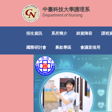
跳
中臺科技大學護理系
到
Department of Nursing
主
要
內
招生資訊
系所簡介
師資陣容
課程
容
區
國際研討會
募款專區
會議室借用