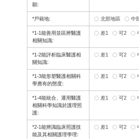
願:
*
戶籍地:
北部地區
中
*
1-1能善用並區辨醫護
差1
可2
相關知識:
*
1-2能評析臨床醫護相
差1
可2
關知識:
*
1-3能形塑醫護相關科
差1
可2
學應有的態度:
*
1-4能統合、運用醫護
差1
可2
相關科學知識於護理照
護:
*
2-1能辨識臨床照護技
差1
可2
能及其相關護理學理: