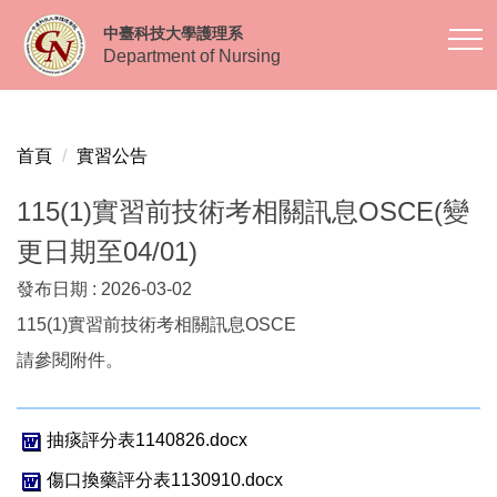
跳
中臺科技大學護理系
到
Department of Nursing
主
要
內
容
首頁
實習公告
區
115(1)實習前技術考相關訊息OSCE(變
更日期至04/01)
發布日期 :
2026-03-02
115(1)實習前技術考相關訊息OSCE
請參閱附件。
抽痰評分表1140826.docx
傷口換藥評分表1130910.docx