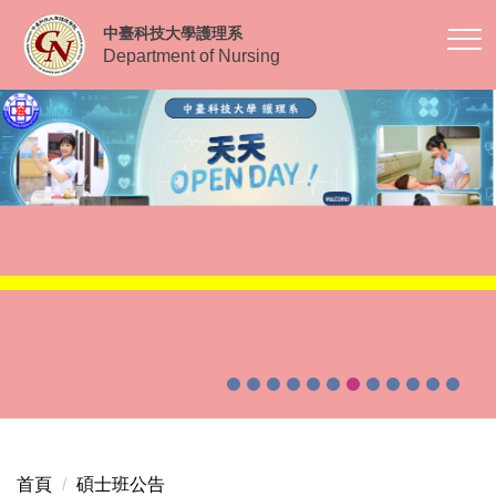
跳
中臺科技大學護理系
到
Department of Nursing
主
要
內
容
區
首頁
碩士班公告