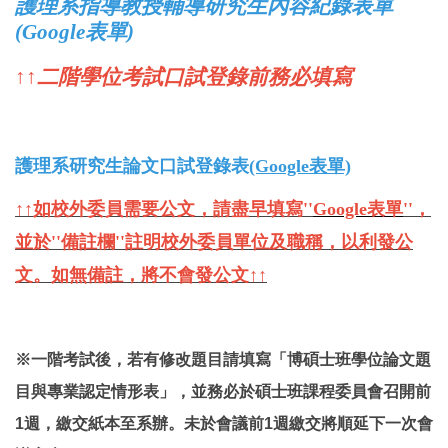
護理系指導教授輔導研究生內容紀錄表單
(Google表單)
↑↑二階學位考試口試登錄前務必填寫
護理系研究生論文口試登錄表
(Google表單)
↑↑如校外委員需要公文，請盡早填
寫
''
Google表單
''
，
並
於''備註欄''註明校外委員單位及職稱，以利發公
文。如無備註，將不會發公文↑↑
※一階考試後，若有修改題目請填寫「博碩士班學位論文題
目與專業認定情形表」，並務必於碩士班課程委員會召開
前
1週
，繳交紙本至系辦。未於會議前1週繳交將順延下一次會