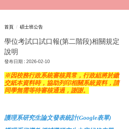
跳
到
主
要
首頁
碩士班公告
內
容
學位考試口試口報(第二階段)相關規定
區
說明
發布日期 :
2026-02-10
※因校務行政系統審核異常，行政組將於繳
交紙本資料時，協助列印相關系統資料，請
同學無需等待審核通過，謝謝。
護理系研究生論文發表統計(Google表單)