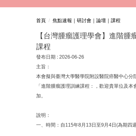
跳
到
主
首頁
焦點速報｜研討會｜論壇｜課程
要
內
【台灣腫瘤護理學會】進階腫
容
課程
區
發布日期 :
2026-06-26
主旨：
本會擬與臺灣大學醫學院附設醫院癌醫中心分
「進階腫瘤護理訓練課程：，歡迎貴單位及本
加。
說明：
一、時間：自115年8月13日至9月4日(為期四