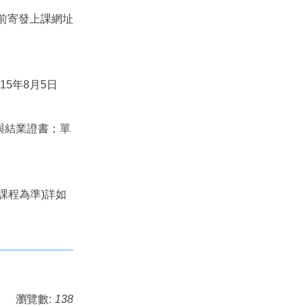
天前寄發上課網址
5年8月5日
與結業證書；單
課程為準)詳如
瀏覽數:
138