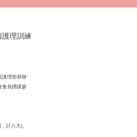
瘤護理訓練
院護理部舉辦
會會員踴躍參
週，計八天)。