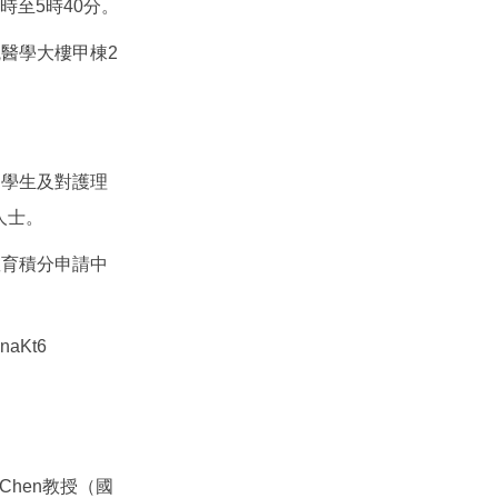
1時至5時40分。
統醫學大樓甲棟2
、學生及對護理
專業人士。
教育積分申請中
naKt6
 Chen教授（國