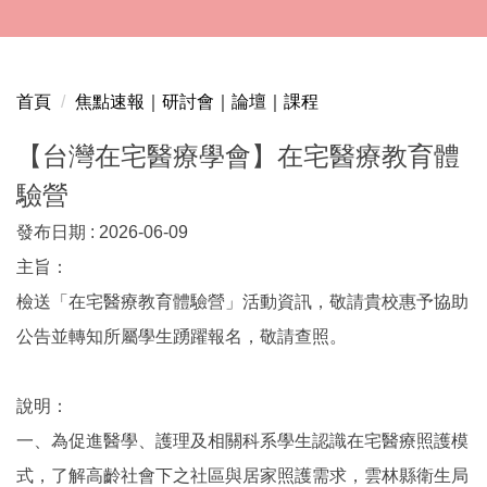
跳
到
主
要
首頁
焦點速報｜研討會｜論壇｜課程
內
容
【台灣在宅醫療學會】在宅醫療教育體
區
驗營
發布日期 :
2026-06-09
主旨：
檢送「在宅醫療教育體驗營」活動資訊，敬請貴校惠予協助
公告並轉知所屬學生踴躍報名，敬請查照。
說明：
一、為促進醫學、護理及相關科系學生認識在宅醫療照護模
式，了解高齡社會下之社區與居家照護需求，雲林縣衛生局