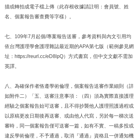
描或轉拍成電子檔上傳（此存根收據請註明：會員號、姓
名、個案報告審查費等字樣）。
七、109年7月起個/專案報告送審，參考資料與內文引用均
依台灣護理學會護理雜誌最近期的APA第七版（範例參見網
址：https://reurl.cc/eD8lpQ）方式書寫，但中文文獻不需加
英譯。
八、為確保作者恪遵學術倫理，個案報告送審作業細則（詳
如附件二）「五、送審注意事項：（四）須為實際直接護理
經驗之個案報告始可送審，且不得抄襲他人護理照護過程或
以原稿更改日期後再送審、或由他人代寫，另於每一梯次送
審時，同一個案報告僅可送審一篇，如有不實、一稿多投或
違反學術倫理，不予通過，取消『通過』資格且一併通知機