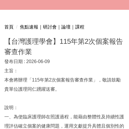
跳
到
主
要
首頁
焦點速報｜研討會｜論壇｜課程
內
容
【台灣護理學會】115年第2次個案報告
區
審查作業
發布日期 :
2026-06-09
主旨：
本會將辦理「115年第2次個案報告審查作業」，敬請鼓勵
貴單位護理同仁踴躍送審。
說明：
一、為使臨床護理師在照護過程，能藉由整體性及持續性護
理評估確立個案的健康問題，運用文獻提升具體且個別性的