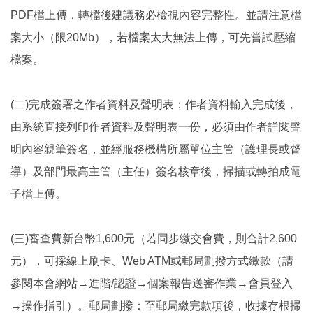
PDF檔上傳，轉檔後建議務必檢視內容完整性。並請注意檔
案大小（限20Mb），若檔案太大無法上傳，可先嘗試壓縮
檔案。
(二)完成簽署之作者資料及聲明表：作者資料輸入完成後，
由系統直接列印作者資料及聲明表一份，必須由作者詳閱聲
明內容親筆簽名，並經服務機構所屬單位主管（護理長或督
導）及部門最高主管（主任）簽名核章後，掃描或轉拍成電
子檔上傳。
(三)審查費新台幣1,600元（若同步繳交會費，則合計2,600
元），可採線上刷卡、Web ATM或郵局劃撥方式繳款（請
參閱本會網站→進階/認證→個案報告送審作業→會員登入
→操作指引）。郵局劃撥：至郵局繳完款項後，收據存根掃