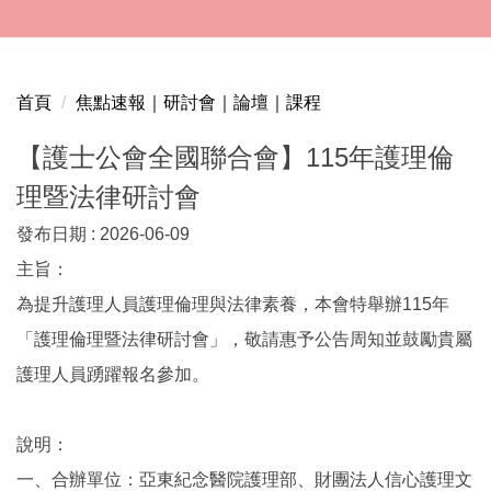
跳
到
主
要
首頁
焦點速報｜研討會｜論壇｜課程
內
容
【護士公會全國聯合會】115年護理倫
區
理暨法律研討會
發布日期 :
2026-06-09
主旨：
為提升護理人員護理倫理與法律素養，本會特舉辦115年
「護理倫理暨法律研討會」，敬請惠予公告周知並鼓勵貴屬
護理人員踴躍報名參加。
說明：
一、合辦單位：亞東紀念醫院護理部、財團法人信心護理文