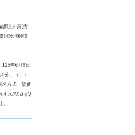
護理人員(需
取得護理師證
15年6月6日
時0分。（二）
報名方式：欲參
.cc/A9zngQ
截止。