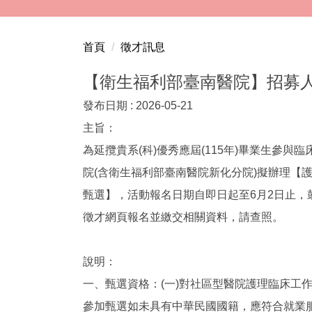
跳
到
主
首頁
徵才訊息
要
內
【衛生福利部臺南醫院】招募
容
發布日期 :
2026-05-21
區
主旨：
為延攬貴系(科)優秀應屆(115年)畢業生參與
院(含衛生福利部臺南醫院新化分院)擬辦理【
甄選】，活動報名日期自即日起至6月2日止，
徵才網頁報名並繳交相關資料，請查照。
說明：
一、甄選資格：(一)對社區型醫院護理臨床工作
參加甄選如未具有中華民國國籍，應符合就業