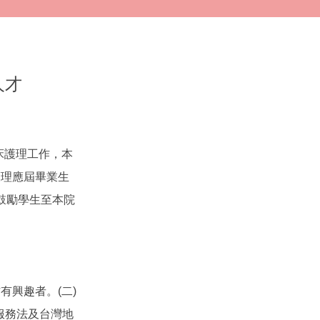
人才
臨床護理工作，本
護理應屆畢業生
鼓勵學生至本院
有興趣者。(二)
服務法及台灣地