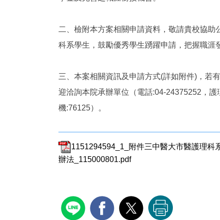
二、檢附本方案相關申請資料，敬請貴校協助
科系學生，鼓勵優秀學生踴躍申請，把握職涯
三、本案相關資訊及申請方式(詳如附件)，若
迎洽詢本院承辦單位（電話:04-24375252，護
機:76125）。
1151294594_1_附件三中醫大市醫護理
辦法_115000801.pdf