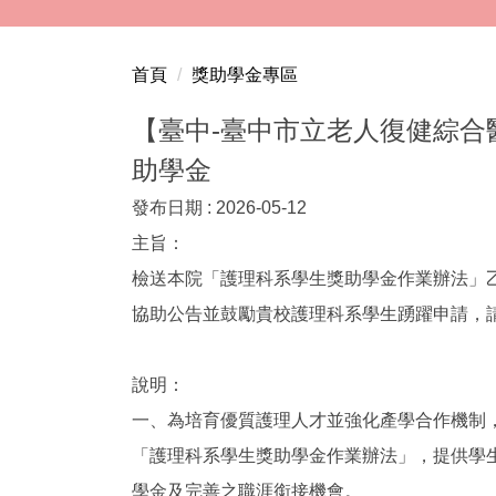
跳
到
主
首頁
獎助學金專區
要
內
【臺中-臺中市立老人復健綜合
容
助學金
區
發布日期 :
2026-05-12
主旨：
檢送本院「護理科系學生獎助學金作業辦法」
協助公告並鼓勵貴校護理科系學生踴躍申請，
說明：
一、為培育優質護理人才並強化產學合作機制
「護理科系學生獎助學金作業辦法」，提供學
學金及完善之職涯銜接機會。