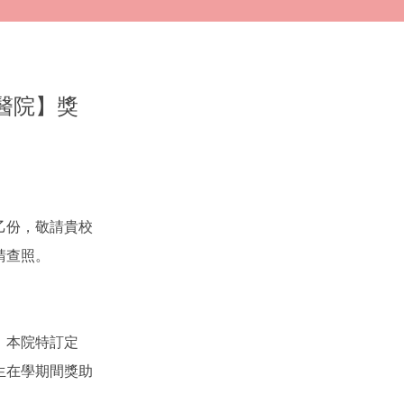
醫院】獎
乙份，敬請貴校
請查照。
，本院特訂定
生在學期間獎助