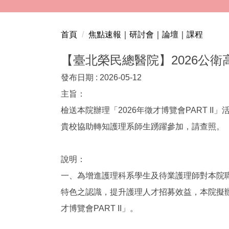
跳
到
主
首頁
焦點速報｜研討會｜論壇｜課程
要
內
【臺北榮民總醫院】2026公衛
容
發布日期 :
2026-05-12
區
主旨：
檢送本院辦理「2026年徵才博覽會PART II
貴校協助轉知護理系師生踴躍參加，請查照。
說明：
一、為增進護理科系學生及待業護理師對本院
特色之認識，提升護理人才招募效益，本院擬辦
才博覽會PART II」。