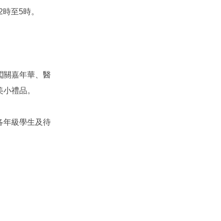
2時至5時。
闖關嘉年華、醫
美小禮品。
各年級學生及待