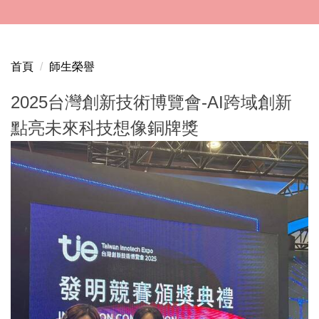
跳
到
主
要
首頁
師生榮譽
內
容
2025台灣創新技術博覽會-AI跨域創新
區
點亮未來科技想像銅牌獎