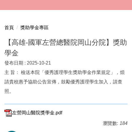
跳
到
主
要
首頁
獎助學金專區
內
容
【高雄-國軍左營總醫院岡山分院】獎助
區
學金
發布日期 :
2025-10-21
主 旨： 檢送本院「優秀護理學生獎助學金作業規定」，煩
請貴校惠予協助公告宣傳，鼓勵優秀護理學生加入，請查
照。
左營岡山醫院獎學金.pdf
瀏覽數:
184