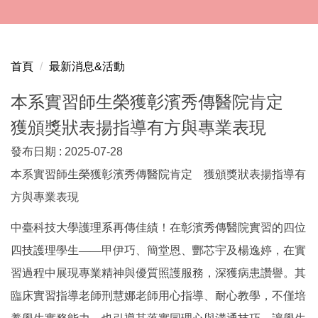
跳
到
主
要
首頁
最新消息&活動
內
容
本系實習師生榮獲彰濱秀傳醫院肯定
區
獲頒獎狀表揚指導有方與專業表現
發布日期 :
2025-07-28
本系實習師生榮獲彰濱秀傳醫院肯定 獲頒獎狀表揚指導有
方與專業表現
中臺科技大學護理系再傳佳績！在彰濱秀傳醫院實習的四位
四技護理學生——甲伊巧、簡堂恩、酆芯宇及楊逸婷，在實
習過程中展現專業精神與優質照護服務，深獲病患讚譽。其
臨床實習指導老師刑慧娜老師用心指導、耐心教學，不僅培