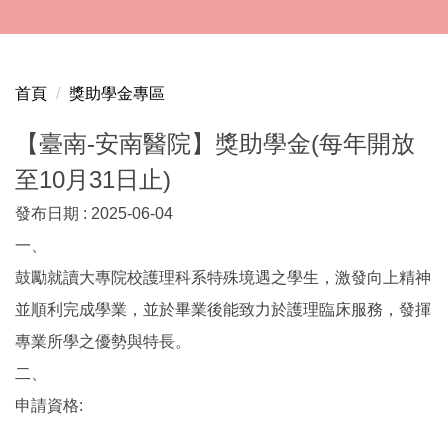
跳
到
主
要
首頁
獎助學金專區
內
容
【臺南-安南醫院】獎助學金(每年開放
區
至10月31日止)
發布日期 :
2025-06-04
一、
鼓勵就讀大專院校護理科系特殊境遇之學生，激發向上精神
並順利完成學業，並於畢業後能致力於護理臨床服務，發揮
專業所學之優勢與特長。
二、
申請資格: