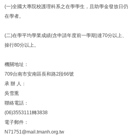
(一)全國大專院校護理科系之在學學生，且助學金發放日仍
在學者。
(二)在學平均學業成績(含申請年度前一學期)達70分以上、
操行80分以上。
機關地址：
709台南市安南區長和路2段66號
承 辦 人：
吳雪熏
聯絡電話：
(06)3553111轉3838
電子郵件：
N71751@mail.tmanh.org.tw