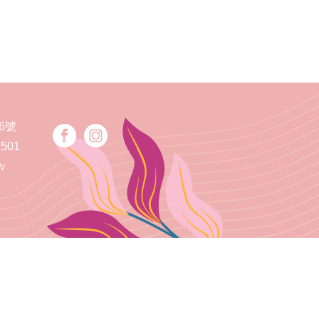
6號
7501
w