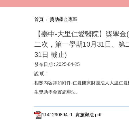
跳
到
主
首頁
獎助學金專區
要
內
【臺中-大里仁愛醫院】獎學金
容
二次，第一學期10月31日、第
區
31日 截止)
發布日期 :
2025-04-25
說 明：
相關內容詳如附件-仁愛醫療財團法人大里仁愛
生獎助學金實施辦法。
1141290894_1_實施辦法.pdf