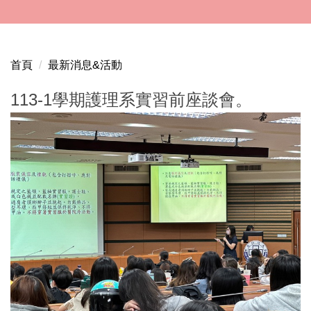
跳
到
主
要
首頁
最新消息&活動
內
容
113-1學期護理系實習前座談會。
區