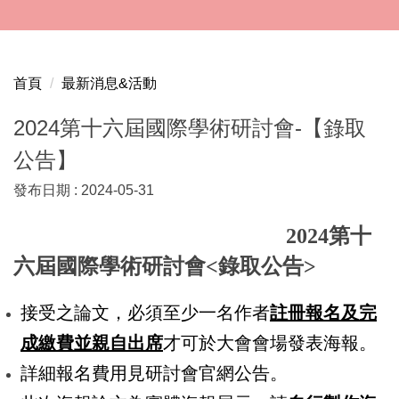
跳
到
主
要
首頁
最新消息&活動
內
容
2024第十六屆國際學術研討會-【錄取
區
公告】
發布日期 :
2024-05-31
2024
第十
六屆國際學術研討會<錄取公告>
接受之論文
，必須
至少一名作者
註冊報名及完
成繳費並親自出席
才可於大會會場發表海報。
詳細報名費用見研討會官網公告。