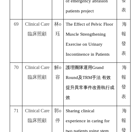
發
of emergency abrasion
表
patients project
69
Clinical Care
林o
海
The Effect of Pelvic Floor
臨床照顧
珏
報
Muscle Strengthening
發
Exercise on Urinary
表
Incontinence in Patients
70
Clinical Care
解o
海
護理團隊運用Grand
臨床照顧
容
報
Round及TRM手法 有效
發
提升異常事件改善執行成
表
效
71
Clinical Care
郭o
海
Sharing clinical
臨床照顧
停
報
experience in caring for
發
two patients using stem