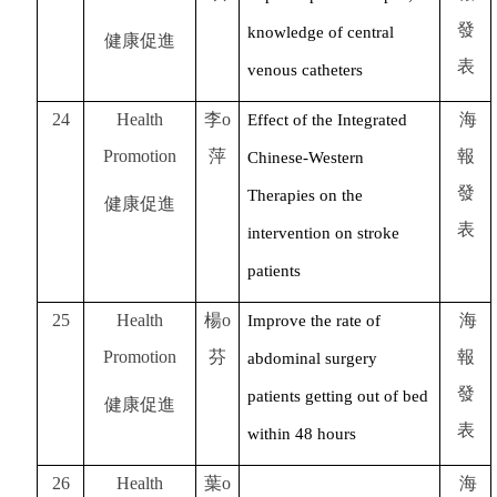
發
knowledge of central
健康促進
表
venous catheters
24
Health
李o
海
Effect of the Integrated
Promotion
萍
報
Chinese-Western
發
Therapies on the
健康促進
表
intervention on stroke
patients
25
Health
楊o
海
Improve the rate of
Promotion
芬
報
abdominal surgery
發
patients getting out of bed
健康促進
表
within 48 hours
26
Health
葉o
海