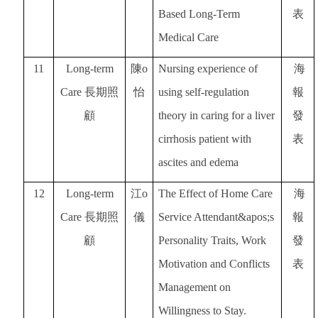
Based Long-Term
表
Medical Care
11
Long-term
陳o
Nursing experience of
海
Care
長期照
怡
using self-regulation
報
顧
theory in caring for a liver
發
cirrhosis patient with
表
ascites and edema
12
Long-term
江o
The Effect of Home Care
海
Care
長期照
儀
Service Attendant&apos;s
報
顧
Personality Traits, Work
發
Motivation and Conflicts
表
Management on
Willingness to Stay.