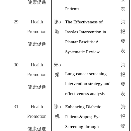
健康促進
Patients
表
29
Health
陳o
海
The Effectiveness of
Promotion
璇
報
Insoles Intervention in
發
Plantar Fasciitis: A
健康促進
表
Systematic Review
30
Health
宋o
海
Lung cancer screening
Promotion
娟
報
intervention strategy and
發
健康促進
effectiveness analysis
表
31
Health
陳o
海
Enhancing Diabetic
Promotion
帆
報
Patients&apos; Eye
發
Screening through
健康促進