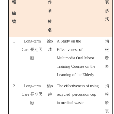
報
作
表
者
形
編
式
號
姓
名
1
Long-term
徐o
A Study on the
海
Care
長期照
晴
Effectiveness of
報
顧
Multimedia Oral Motor
發
Training Courses on the
表
Learning of the Elderly
2
Long-term
楊o
The effectiveness of using
海
Care
長期照
碧
recycled percussion cup
報
顧
in medical waste
發
表