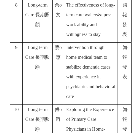
8
Long-term
余o
The effectiveness of long-
海
Care
長期照
文
term care waiters&apos;
報
顧
work ability and
發
willingness to stay
表
9
Long-term
蔡o
Intervention through
海
Care
長期照
惠
home medical team to
報
顧
stabilize dementia cases
發
with experience in
表
psychiatric and behavioral
care
10
Long-term
傅o
Exploring the Experience
海
Care
長期照
溶
of Primary Care
報
顧
Physicians in Home-
發