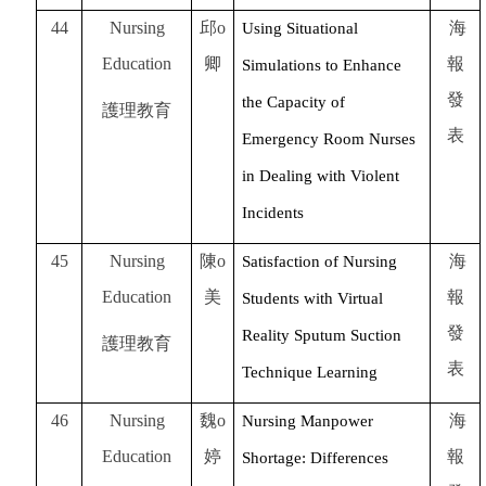
44
Nursing
邱o
海
Using Situational
Education
卿
報
Simulations to Enhance
發
the Capacity of
護理教育
表
Emergency Room Nurses
in Dealing with Violent
Incidents
45
Nursing
陳o
海
Satisfaction of Nursing
Education
美
報
Students with Virtual
發
Reality Sputum Suction
護理教育
表
Technique Learning
46
Nursing
魏o
海
Nursing Manpower
Education
婷
報
Shortage: Differences