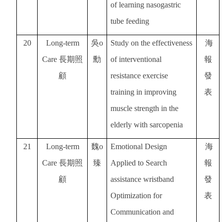
of learning nasogastric
tube feeding
20
Long-term
吳o
Study on the effectiveness
海
Care
長期照
勳
of interventional
報
顧
resistance exercise
發
training in improving
表
muscle strength in the
elderly with sarcopenia
21
Long-term
魏o
Emotional Design
海
Care
長期照
臻
Applied to Search
報
顧
assistance wristband
發
Optimization for
表
Communication and