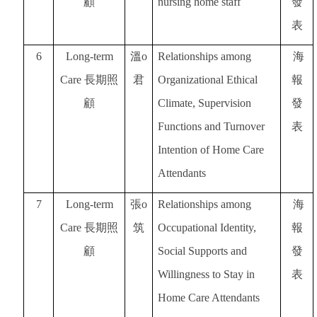
顧
nursing home staff
發
表
6
Long-term
溫o
Relationships among
海
Care
長期照
君
Organizational Ethical
報
顧
Climate, Supervision
發
Functions and Turnover
表
Intention of Home Care
Attendants
7
Long-term
張o
Relationships among
海
Care
長期照
筑
Occupational Identity,
報
顧
Social Supports and
發
Willingness to Stay in
表
Home Care Attendants