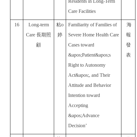
Residents in Long-Term
Care Facilities
16
Long-term
粘o
Familiarity of Families of
海
Care
長期照
婷
Severe Home Health Care
報
顧
Cases toward
發
&apos;Patient&apos;s
表
Right to Autonomy
Act&apos;, and Their
Attitude and Behavior
Intention toward
Accepting
&apos;Advance
Decision’