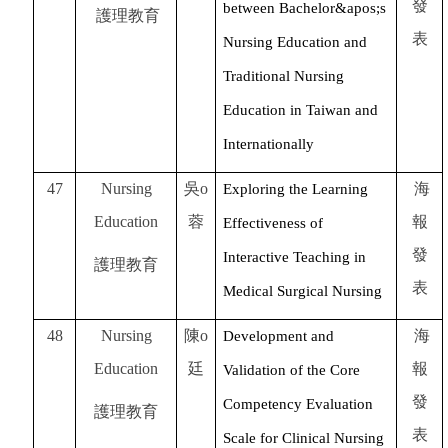
發
between Bachelor&apos;s
護理教育
表
Nursing Education and
Traditional Nursing
Education in Taiwan and
Internationally
47
Nursing
吳o
海
Exploring the Learning
Education
蓉
報
Effectiveness of
發
Interactive Teaching in
護理教育
表
Medical Surgical Nursing
48
Nursing
陳o
海
Development and
Education
廷
報
Validation of the Core
發
Competency Evaluation
護理教育
表
Scale for Clinical Nursing