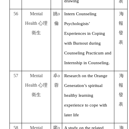
drawing
表
56
Mental
姚o
海
Intern Counseling
Health
心理
倫
報
Psychologists’
衛生
發
Experiences in Coping
表
with Burnout during
Counseling Practicum and
Internship in Counseling.
57
Mental
卓o
海
Research on the Orange
Health
心理
蓉
報
Generation’s spiritual
衛生
發
healthy learning
表
experience to cope with
later life
58
Mental
廖o
海
A study on the related