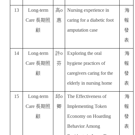
13
Long-term
高o
Nursing experience in
海
Care
長期照
惠
caring for a diabetic foot
報
顧
amputation case
發
表
14
Long-term
許o
Exploring the oral
海
Care
長期照
芬
hygiene practices of
報
顧
caregivers caring for the
發
elderly in nursing home
表
15
Long-term
邱o
The Effectiveness of
海
Care
長期照
卿
Implementing Token
報
顧
Economy on Hoarding
發
Behavior Among
表