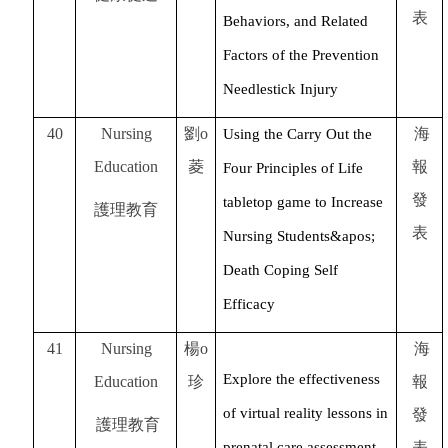
表
Behaviors, and Related
Factors of the Prevention
Needlestick Injury
40
Nursing
劉o
海
Using the Carry Out the
Education
菱
報
Four Principles of Life
發
tabletop game to Increase
護理教育
表
Nursing Students&apos;
Death Coping Self
Efficacy
41
Nursing
楊o
海
Explore the effectiveness
Education
珍
報
of virtual reality lessons in
發
護理教育
prenatal care assessment
表