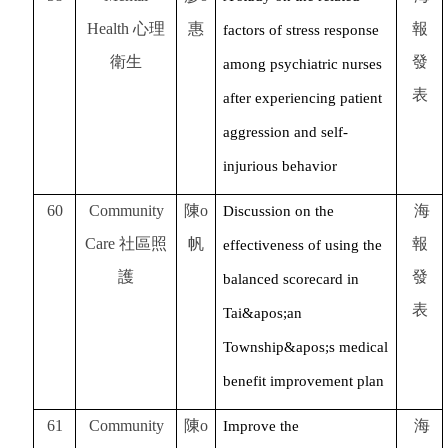
Health
心理
惠
報
factors of stress response
衛生
發
among psychiatric nurses
表
after experiencing patient
aggression and self-
injurious behavior
60
Community
陳o
海
Discussion on the
Care
社區照
帆
報
effectiveness of using the
護
發
balanced scorecard in
表
Tai&apos;an
Township&apos;s medical
benefit improvement plan
61
Community
陳o
海
Improve the