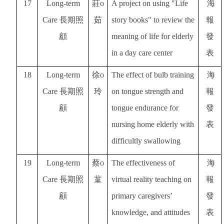
17
Long-term
莊o
A project on using "Life
海
Care
長期照
茹
story books" to review the
報
顧
meaning of life for elderly
發
in a day care center
表
18
Long-term
徐o
The effect of bulb training
海
Care
長期照
玲
on tongue strength and
報
顧
tongue endurance for
發
nursing home elderly with
表
difficultly swallowing
19
Long-term
蔡o
The effectiveness of
海
Care
長期照
蓳
virtual reality teaching on
報
顧
primary caregivers’
發
knowledge, and attitudes
表