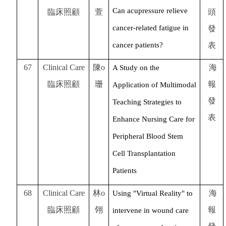
Can acupressure relieve
臨床照顧
萱
頭
cancer-related fatigue in
發
cancer patients?
表
67
Clinical Care
陳o
海
A Study on the
臨床照顧
珊
報
Application of Multimodal
發
Teaching Strategies to
表
Enhance Nursing Care for
Peripheral Blood Stem
Cell Transplantation
Patients
68
Clinical Care
林o
海
Using "Virtual Reality" to
臨床照顧
翎
報
intervene in wound care