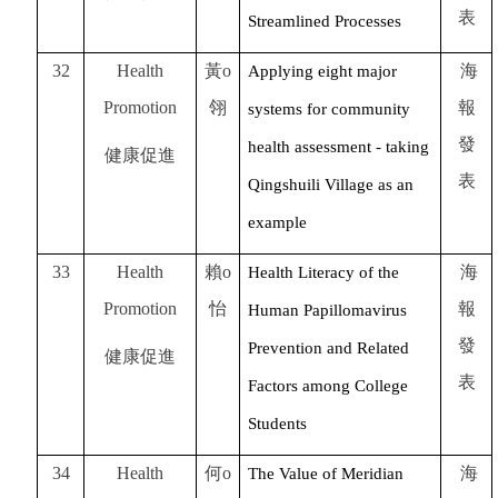
表
Streamlined Processes
32
Health
黃o
海
Applying eight major
Promotion
翎
報
systems for community
發
health assessment - taking
健康促進
表
Qingshuili Village as an
example
33
Health
賴o
海
Health Literacy of the
Promotion
怡
報
Human Papillomavirus
發
Prevention and Related
健康促進
表
Factors among College
Students
34
Health
何o
海
The Value of Meridian