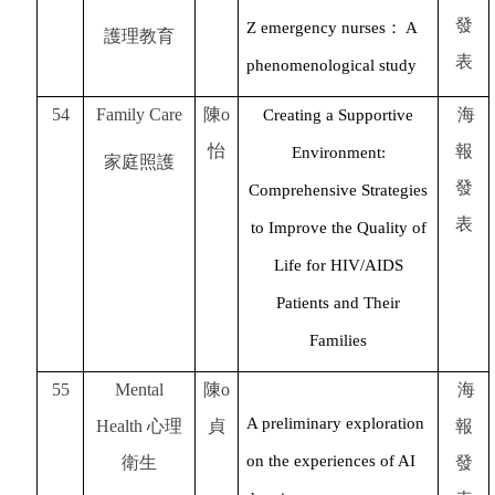
發
Z emergency nurses
： A
護理教育
表
phenomenological study
54
Family Care
陳o
海
Creating a Supportive
怡
報
Environment:
家庭照護
發
Comprehensive Strategies
表
to Improve the Quality of
Life for HIV/AIDS
Patients and Their
Families
55
Mental
陳o
海
A preliminary exploration
Health
心理
貞
報
on the experiences of AI
衛生
發