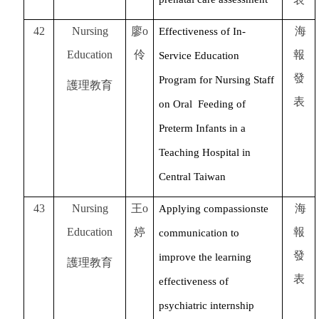
42
Nursing
廖o
海
Effectiveness of In-
Education
伶
報
Service Education
發
Program for Nursing Staff
護理教育
表
on Oral Feeding of
Preterm Infants in a
Teaching Hospital in
Central Taiwan
43
Nursing
王o
海
Applying compassionste
Education
婷
報
communication to
發
improve the learning
護理教育
表
effectiveness of
psychiatric internship