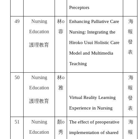
Preceptors
49
Nursing
林o
海
Enhancing Palliative Care
Education
蓉
報
Nursing: Integrating the
發
Hiroko Usui Holistic Care
護理教育
表
Model and Multimedia
Teaching
50
Nursing
林o
海
Education
雅
報
Virtual Reality Learning
發
護理教育
Experience in Nursing
表
51
Nursing
顏o
海
The effect of preoperative
Education
秀
報
implementation of shared