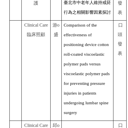
臺北市中老年人維持戒菸
護
發
行為之相關影響因素探討
表
Clinical Care
游o
口
Comparison of the
臨床照顧
盛
頭
effectiveness of
發
positioning device cotton
表
roll-coated viscoelastic
polymer pads versus
viscoelastic polymer pads
for preventing pressure
injuries in patients
undergoing lumbar spine
surgery
Clinical Care
邱o
口