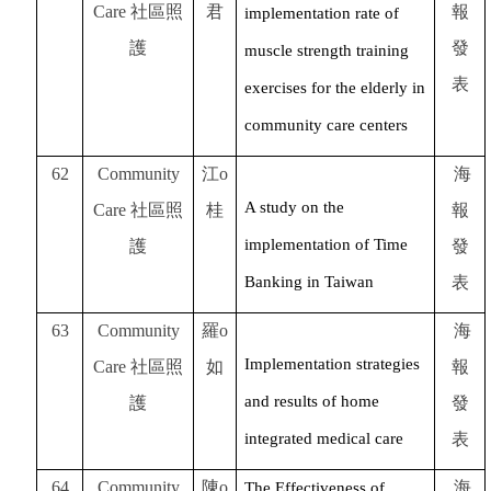
Care
社區照
君
報
implementation rate of
護
發
muscle strength training
表
exercises for the elderly in
community care centers
62
Community
江o
海
A study on the
Care
社區照
桂
報
implementation of Time
護
發
Banking in Taiwan
表
63
Community
羅o
海
Implementation strategies
Care
社區照
如
報
and results of home
護
發
integrated medical care
表
64
Community
陳o
海
The Effectiveness of