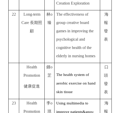
Creation Exploration
22
Long-term
林o
The effectiveness of
海
Care
長期照
臻
group creative board
報
顧
games in improving the
發
psychological and
表
cognitive health of the
elderly in nursing homes
Health
鍾o
口
The health system of
Promotion
芷
頭
aerobic exercise on hand
發
健康促進
skin tissue
表
23
Health
李o
海
Using multimedia to
Promotion
琪
報
improve patients&apos;