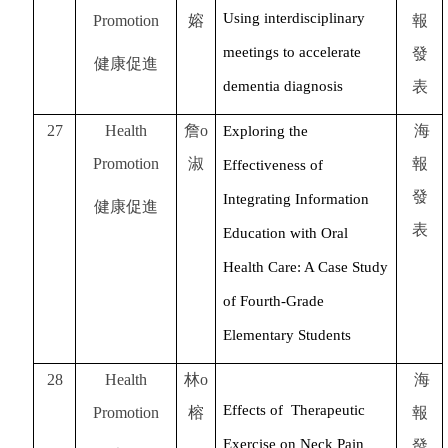
Using interdisciplinary
Promotion
嫆
報
meetings to accelerate
發
健康促進
dementia diagnosis
表
27
Health
詹o
海
Exploring the
Promotion
淑
報
Effectiveness of
發
Integrating Information
健康促進
表
Education with Oral
Health Care: A Case Study
of Fourth-Grade
Elementary Students
28
Health
林o
海
Effects of Therapeutic
Promotion
榕
報
Exercise on Neck Pain
發