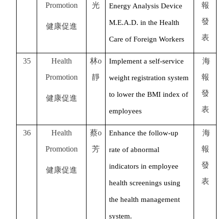
Promotion
光
報
Energy Analysis Device
發
M.E.A.D. in the Health
健康促進
表
Care of Foreign Workers
35
Health
林o
海
Implement a self-service
Promotion
靜
報
weight registration system
發
to lower the BMI index of
健康促進
表
employees
36
Health
蔡o
海
Enhance the follow-up
Promotion
芳
報
rate of abnormal
發
indicators in employee
健康促進
表
health screenings using
the health management
system.