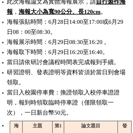
此次海報論文為實體海報展示，請
自行製作海
報
，
海報大小為寬90公分、長120cm
。
海報張貼時間：6月28日
14:00
至17
:00
或
6
月29
日08：00至08
:30
。
海報展示時間：6月29日
08:30
至
16:20
。
海報取下時間：6月29日
16:20
至
16:40
。
當日請依研討會議程時間表完成報到手續。
研習證明、發表證明等資料皆須於當日到會場
領取。
當日入校園停車費：換證領取入校停車證證
明，報到時領取臨時停車證（僅限領取一
次），一日新台幣
50
元。
海
主題
第1
論文題目
發