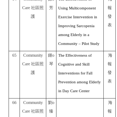
Care
社區照
芳
報
Using Multicomponent
護
發
Exercise Intervention in
表
Improving Sarcopenia
among Elderly in a
Community – Pilot Study
65
Community
鍾o
海
The Effectiveness of
Care
社區照
琴
報
Cognitive and Skill
護
發
Interventions for Fall
表
Prevention among Elderly
in Day Care Center
66
Community
劉o
海
Care
社區照
臻
報