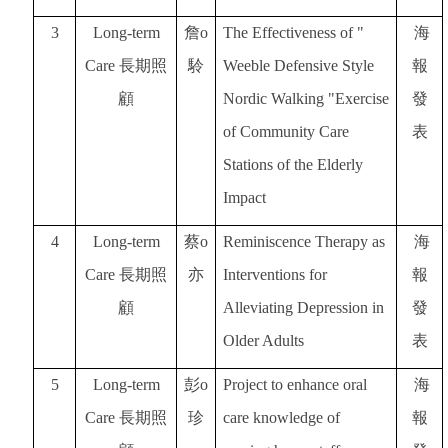
3
Long-term
詹o
The Effectiveness of "
海
Care
長期照
駖
Weeble Defensive Style
報
顧
Nordic Walking "Exercise
發
of Community Care
表
Stations of the Elderly
Impact
4
Long-term
蔡o
Reminiscence Therapy as
海
Care
長期照
亦
Interventions for
報
顧
Alleviating Depression in
發
Older Adults
表
5
Long-term
彭o
Project to enhance oral
海
Care
長期照
珍
care knowledge of
報