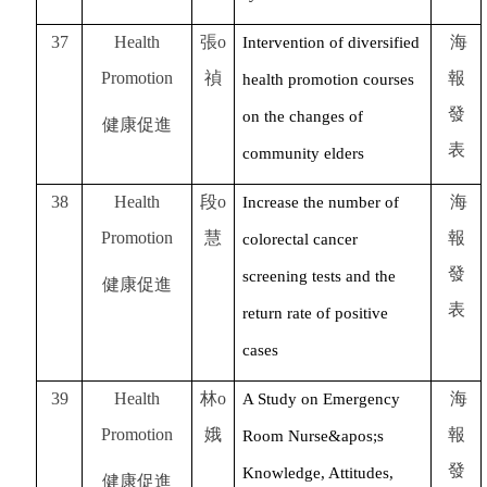
37
Health
張o
海
Intervention of diversified
Promotion
禎
報
health promotion courses
發
on the changes of
健康促進
表
community elders
38
Health
段o
海
Increase the number of
Promotion
慧
報
colorectal cancer
發
screening tests and the
健康促進
表
return rate of positive
cases
39
Health
林o
海
A Study on Emergency
Promotion
娥
報
Room Nurse&apos;s
發
Knowledge, Attitudes,
健康促進