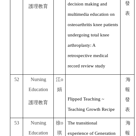
發
decision making and
護理教育
表
multimedia education on
osteoarthritis knee patients
undergoing total knee
arthroplasty: A
retrospective medical
record review study
52
Nursing
江o
海
Education
娟
報
Flipped Teaching ~
發
護理教育
Teaching Growth Recipe
表
53
Nursing
徐o
海
The transitional
Education
琪
報
experience of Generation