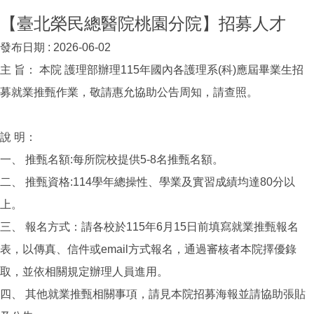
【臺北榮民總醫院桃園分院】招募人才
發布日期 :
2026-06-02
主 旨： 本院 護理部辦理115年國內各護理系(科)應屆畢業生招
募就業推甄作業，敬請惠允協助公告周知，請查照。
說 明：
一、 推甄名額:每所院校提供5-8名推甄名額。
二、 推甄資格:114學年總操性、學業及實習成績均達80分以
上。
三、 報名方式：請各校於115年6月15日前填寫就業推甄報名
表，以傳真、信件或email方式報名，通過審核者本院擇優錄
取，並依相關規定辦理人員進用。
四、 其他就業推甄相關事項，請見本院招募海報並請協助張貼