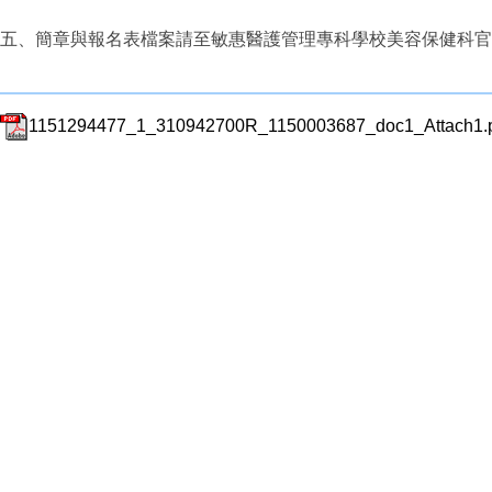
五、簡章與報名表檔案請至敏惠醫護管理專科學校美容保健科官 網下載檔案：https:/
1151294477_1_310942700R_1150003687_doc1_Attach1.